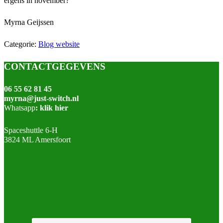
ergens in november?
Myrna Geijssen
Categorie:
Blog website
Footer
CONTACTGEGEVENS
06 55 62 81 45
myrna@just-switch.nl
Whatsapp
:
klik hier
Spaceshuttle 6-H
3824 ML Amersfoort