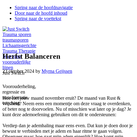
Spring naar de hoofdnavigatie
Door naar de hoofd inhoud
Spring naar de voettekst
Herfst Balanceren
23 oktober 2024
by
Myrna Geijssen
Just Switch
Voorouderheling,
regressie en
transformatie
Hoe ziet jouw maand november eruit? De maand van Rust &
coaching
Wijsheid? Neem eens een momentje om deze vraag te overdenken,
of beter nog te doorvoelen. Nu of misschien wat later op je dag? Je
kunt deze ademoefening gebruiken om dit te ondersteunen:
Verdiep dan je ademhaling maar eens even. Dat kun je doen door je
bewust te verbinden met je adem en haar ritme te gaan volgen.
Observeer maar: hoe gaat mijn adem eigenlijk? Hoe komt mijn