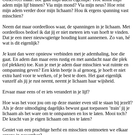
adem mijn lijf binnen? Via mijn mond? Via mijn neus? Hoe reist
mijn adem verder door mijn lichaam? Hou ik ergens spanning vast
misschien?
Neem dat maar oordeelloos waar, de spanningen in je lichaam. Met
oordeelloos bedoel ik dat jij er niet meteen iets van hoeft te vinden.
Dat je een meer nieuwsgierige houding kunt aannemen. Zo van, hé
wat is dit eigenlijk?
Je kunt dan weer opnieuw verbinden met je ademhaling, hoe die
gaat. En adem dan maar eens rustig en met aandacht naar die plek
(of plekken) toe. Kun je met je adem daar misschien wat ruimte en
ontspanning geven? Een klein beetje is al genoeg, je hoeft er niet
extra hard voor te werken, of je best te doen. Het gaat eigenlijk
vanzelf als jij je rust neemt, neemt je lichaam haar wijsheid.
Ervaar maar eens of er iets verandert in je lijf?
Hoe was het voor jou om op deze manier even stil te staan bij jezelf?
Als je deze uitnodiging dagelijks bewust gaat toepassen ’train’ jij je
lichaam als het ware om te ontspannen en los te laten. Mooi toch?
De kracht van je eigen lichaam om los te laten?
Geniet van een prachtige herfst en misschien ontmoeten we elkaar